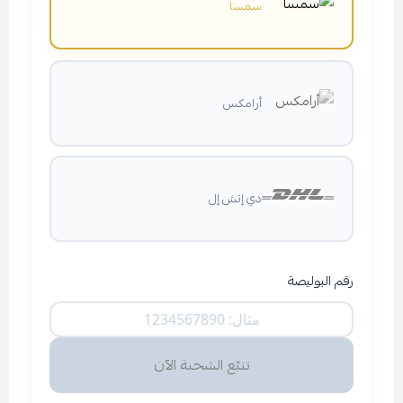
سمسا
أرامكس
دي إتش إل
رقم البوليصة
تتبّع الشحنة الآن