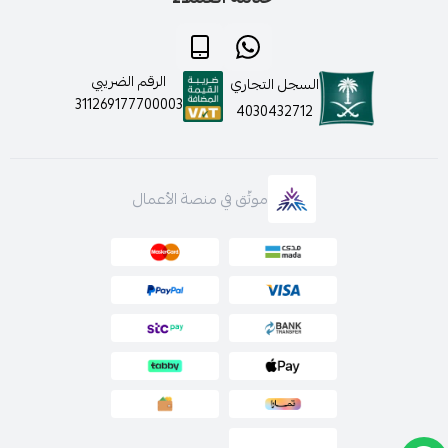
الرقم الضريبي
السجل التجاري
311269177700003
4030432712
موثّق في منصة الأعمال