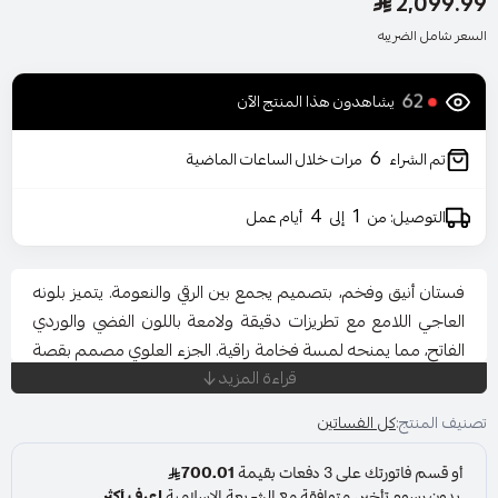
2,099.99
السعر شامل الضريبه
62
يشاهدون هذا المنتج الآن
6
تم الشراء
مرات خلال الساعات الماضية
4
1
التوصيل: من
إلى
أيام عمل
فستان أنيق وفخم، بتصميم يجمع بين الرقي والنعومة. يتميز بلونه
العاجي اللامع مع تطريزات دقيقة ولامعة باللون الفضي والوردي
الفاتح، مما يمنحه لمسة فخامة راقية. الجزء العلوي مصمم بقصة
قراءة المزيد
على شكل V مع أكمام شفافة مطرزة تزيد من أنوثة الإطلالة. التنورة
واسعة ومنسدلة بتطريزات ناعمة متناثرة تمنح حركة مميزة
تصنيف المنتج:
كل الفساتين
للفستان. القماش الشفاف الخفيف فوق التنورة يضفي لمسة
رومانسية حالمة. فستان مثالي للمناسبات الراقية أو حفلات
الخطوبة والزفاف.