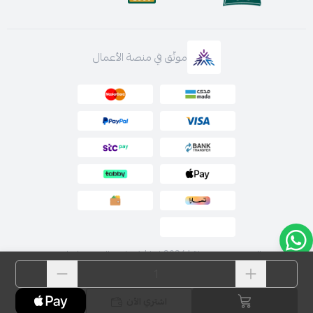
موثّق في منصة الأعمال
الحقوق محفوظة | 2026
لارا | فساتين السهرة اونلاين
اشتري الآن