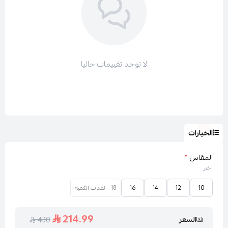
ولتتصفحي باقي الأقسام :
جميع فساتين لارا LARA
لا توجد تقييمات حاليا
فساتين سهرة طويل
فساتين سهرة ناعم
عروض لارا LARA
الخيارات
المقاس
*
اختر
10
12
14
16
18 - نفدت الكمية
214.99
السعر
430