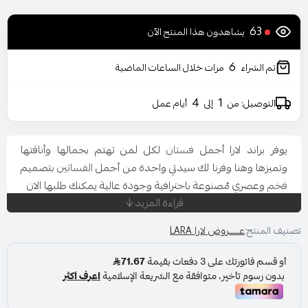
63
يشاهدون هذا المنتج الآن
6
تم الشراء
مرات خلال الساعات الماضية
4
1
التوصيل: من
إلى
أيام عمل
يوفر براند لارا أجمل
فستان
لكل لمن تهتم بجمالها وأناقتها
وتميزها وهنا وفرنا لك سيدتي واحدة من أجمل
الفساتين
بتصميم
فخم
وعصري مُصنوعة باحترافية وجودة عالية يمكنك طلبها الان
قراءة المزيد
المناسبة: حفل - خطوبة - زواج
اللون : اورنج
تصنيف المنتج:
عـــــروض لارا LARA
المقاس : متعددة
قصة العنق : ٧
نوع القماش : شيفون
الاكمام : اكمام طويلة