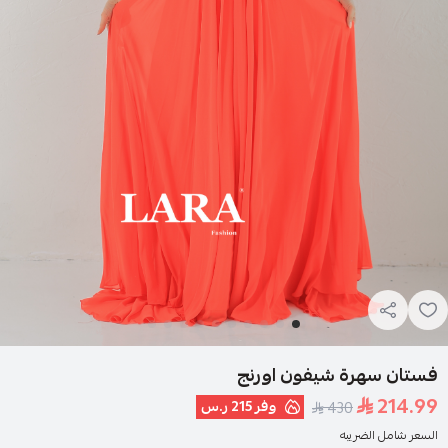
فستان سهرة شيفون اورنج
214.99
وفر
215 ر.س
430
السعر شامل الضريبه