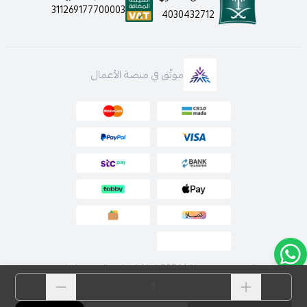
311269177700003
4030432712
موثّق في منصة الأعمال
الحقوق محفوظة | 2026
لارا | فساتين السهرة اونلاين