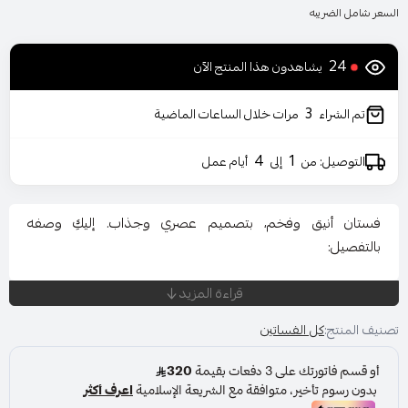
السعر شامل الضريبه
24
يشاهدون هذا المنتج الآن
3
تم الشراء
مرات خلال الساعات الماضية
4
1
التوصيل: من
إلى
أيام عمل
فستان أنيق وفخم، بتصميم عصري وجذاب. إليكِ وصفه
بالتفصيل:
قراءة المزيد
اللون: أبيض أو أوف وايت، بلون ناعم يضفي فخامة وأناقة.
تصنيف المنتج:
كل الفساتين
القصة: ضيقة وتُبرز انحناءات الجسم بأسلوب راقٍ.
القماش: يبدو من قماش انسيابي وناعم مثل الشيفون أو الكريب.