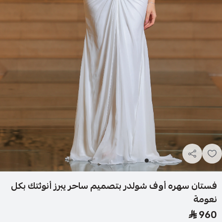
فستان سهره أوف شولدر بتصميم ساحر يبرز أنوثتك بكل
نعومة
960