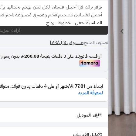
يوفر براند لارا أجمل
فستان
لكل لمن تهتم بجمالها وأنا
أجمل
الفساتين
بتصميم
فخم
وعصري مُصنوعة باحترافية 
المناسبة: حفل - خطوبة - زواج
قراءة المزيد
اللون : كحلي
المقاس : متعددة
تصنيف المنتج:
عـــــروض لارا LARA
قصة العنق :7
نوع القماش : تل تطريز
الاكمام : علاق
نوع اللبس : فستان
طول الفستان : سم
طول العارضة : 174 سم
المقاس المعروض : L-10
إضافات : لا يوجد
إرشادات الغسيل : يغسل ويكوى بالبخار بدرجة حراره من
رقم الموديل
ولمعرفة مقاس فستانك انتقلي الى
دليل المقاسات
دليل القياسات