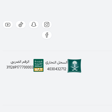
الرقم الضريبي
السجل التجاري
311269177700003
4030432712