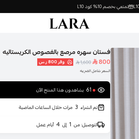
تمتعي بخصم 10% كود L10
تمتعي بخصم 10% كود L10
تم
لارا | فساتين السهرة اونلاين
فستان سهره مرصع بالفصوص الكريستاليه
800
وفر
800 ر.س
1,600
السعر شامل الضريبه
61
يشاهدون هذا المنتج الآن
3
تم الشراء
مرات خلال الساعات الماضية
4
1
التوصيل: من
إلى
أيام عمل