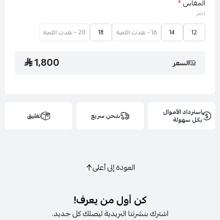
المقاس
*
طول العارضة : 174سم
اختر
12
14
16 - نفدت الكمية
18
20 - نفدت الكمية
المقاس المعروض : 12
1,800
السعر
إضافات : لا يوجد
استرداد الأموال
شحن سريع
تغليق
بكل سهولة
إرشادات الغسيل : يغسل ويكوى بالبخار بدرجة حراره منخفضة
العودة إلى أعلى
ويجفف بالتعليق
كن أول من يعرف!
اشترك بنشرتنا البريدية ليصلك كل جديد.