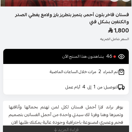
فستان فاخر بلون أحمر، يتميز بتطريز بارز ولامع يغطي الصدر
والكتفين بشكل فني
1,800
السعر شامل الضريبه
46
يشاهدون هذا المنتج الآن
2
تم الشراء
مرات خلال الساعات الماضية
4
1
التوصيل: من
إلى
أيام عمل
يوفر براند لارا أجمل فستان لكل لمن تهتم بجمالها وأناقتها
وتميزها وهنا وفرنا لك سيدتي واحدة من أجمل الفساتين بتصميم
فخم وعصري مُصنوعة باحترافية وجودة عالية يمكنك طلبها الان
قراءة المزيد