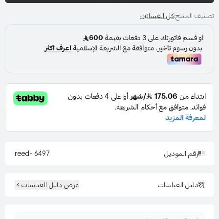
تصنيف المنتج:
كل الفساتين
المناسبة: حفل - خطوبة - زواج
اللون : احمر
المقاس : متعددة
رقم الموديل
6497 -reed
دليل القياسات
عرض دليل القياسات
قصة العنق : مرتفعه مع فتحه