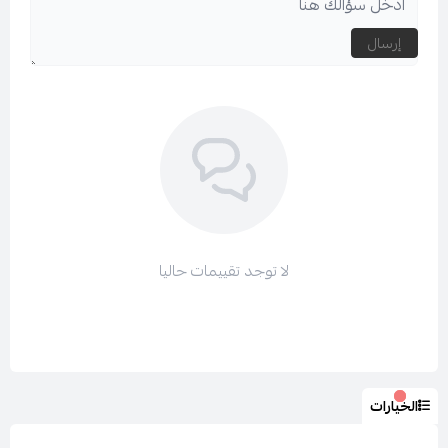
نوع القماش : شيفون
إرسال
الاكمام : منسدله
نوع اللبس : فستان
لا توجد تقييمات حاليا
طول الفستان : سم
الخيارات