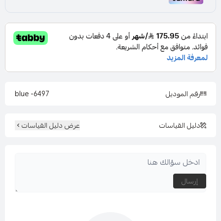
اللون : احمر
المقاس : متعددة
رقم الموديل
6497- blue
دليل القياسات
عرض دليل القياسات
قصة العنق : مرتفعه مع فتحه
نوع القماش : شيفون
إرسال