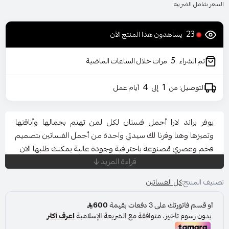
السعر شامل الضريبه
23
يشاهدون هذا المنتج الآن
5
تم الشراء
مرات خلال الساعات الماضية
4
1
التوصيل: من
إلى
أيام عمل
يوفر براند لارا أجمل فستان لكل لمن تهتم بجمالها وأناقتها
وتميزها وهنا وفرنا لك سيدتي واحدة من أجمل الفساتين بتصميم
فخم وعصري مُصنوعة باحترافية وجودة عالية يمكنك طلبها الان
قراءة المزيد
تصنيف المنتج:
كل الفساتين
المناسبة: حفل - خطوبة - زواج