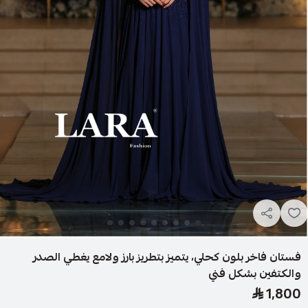
فستان فاخر بلون كحلي، يتميز بتطريز بارز ولامع يغطي الصدر
والكتفين بشكل فني
1,800