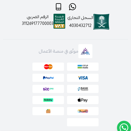
لمعرفة سياسة الاستخدام والخصوصية بالضغط هنا
لمعرفة كيفية التواصل معنا قم بالضغط هنا
الرقم الضريبي
السجل التجاري
311269177700003
4030432712
موثّق في منصة الأعمال
كما انه يتوفر لدينا الدفع عن طريق تابي و تمارا على اربع دفعات
ولتتصفحي باقي الأقسام :