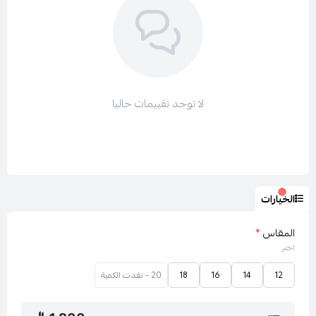
الاكمام : منسدله
نوع اللبس : فستان
لا توجد تقييمات حاليا
طول الفستان : سم
الخيارات
المقاس
*
طول العارضة : 174سم
اختر
12
14
16
18
20 - نفدت الكمية
المقاس المعروض : 12