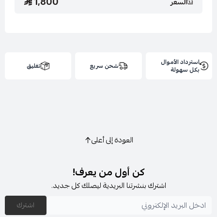
1,800
السعر
إضافات : لا يوجد
استرداد الأموال
شحن سريع
تغليق
بكل سهولة
إرشادات الغسيل : يغسل ويكوى بالبخار بدرجة حراره منخفضة
ويجفف بالتعليق
العودة إلى أعلى
كن أول من يعرف!
اشترك بنشرتنا البريدية ليصلك كل جديد.
اشترك