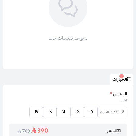
لا توجد تقييمات حاليا
الخيارات
المقاس
*
اختر
8 - نفدت الكمية
10
12
14
16
18
390
السعر
780