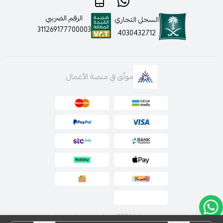
الرقم الضريبي
السجل التجاري
311269177700003
4030432712
موثّق في منصة الأعمال
الحقوق محفوظة | 2026
لارا | فساتين السهرة اونلاين