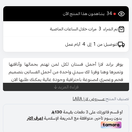
34
يشاهدون هذا المنتج الآن
3
تم الشراء
مرات خلال الساعات الماضية
4
1
التوصيل: من
إلى
أيام عمل
يوفر براند لارا أجمل فستان لكل لمن تهتم بجمالها وأناقتها
وتميزها وهنا وفرنا لك سيدتي واحدة من أجمل الفساتين بتصميم
فخم وعصري مُصنوعة باحترافية وجودة عالية يمكنك طلبها الان
قراءة المزيد
المناسبة: حفل - خطوبة - زواج
تصنيف المنتج:
عـــــروض لارا LARA
اللون : فوشي
المقاس : متعدد