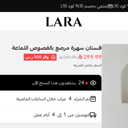
تمتعي بخصم 10% كود L10
لارا | فساتين السهرة اونلاين
فستان سهرة مرصع بالفصوص اللماعة
299.99
وفر
300 ر.س
599.99
السعر شامل الضريبه
24
يشاهدون هذا المنتج الآن
4
تم الشراء
مرات خلال الساعات الماضية
4
1
التوصيل: من
إلى
أيام عمل