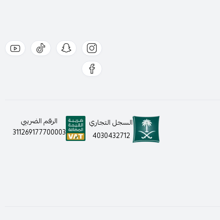
الرقم الضريبي
السجل التجاري
311269177700003
4030432712