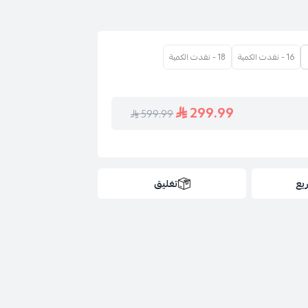
16 - نفدت الكمية
18 - نفدت الكمية
299.99
599.99
يع
تغليق