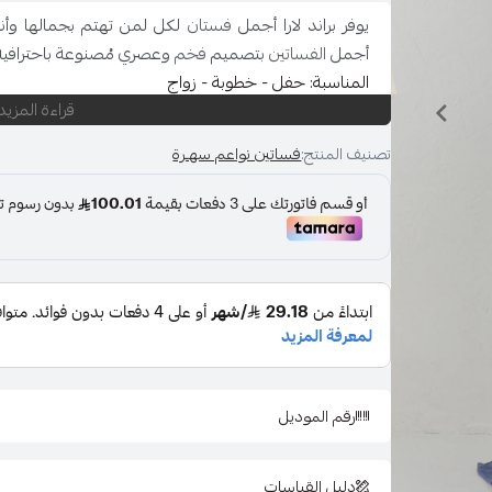
يوفر براند لارا أجمل
فستان
لكل لمن تهتم بجمالها وأنا
أجمل
الفساتين
بتصميم
فخم
وعصري مُصنوعة باحترافية 
المناسبة: حفل - خطوبة - زواج
قراءة المزيد
اللون : زيتي
المقاس : متعددة
تصنيف المنتج:
فساتين نواعم سهـرة
قصة العنق : خناق
نوع القماش : شيفون
الاكمام : اكمام واسعه منسدلة
نوع اللبس : فستان
طول الفستان : سم
طول العارضة : 174 سم
المقاس المعروض : M-8
إضافات : لا يوجد
إرشادات الغسيل : يغسل ويكوى بالبخار بدرجة حراره من
رقم الموديل
ولمعرفة مقاس فستانك انتقلي الى
دليل المقاسات
دليل القياسات