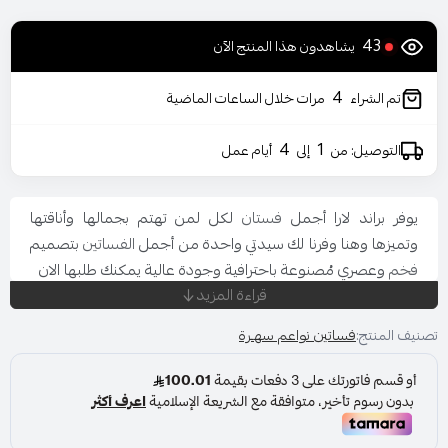
43
يشاهدون هذا المنتج الآن
4
تم الشراء
مرات خلال الساعات الماضية
4
1
التوصيل: من
إلى
أيام عمل
يوفر براند لارا أجمل
فستان
لكل لمن تهتم بجمالها وأناقتها
وتميزها وهنا وفرنا لك سيدتي واحدة من أجمل
الفساتين
بتصميم
فخم
وعصري مُصنوعة باحترافية وجودة عالية يمكنك طلبها الان
قراءة المزيد
المناسبة: حفل - خطوبة - زواج
اللون : زيتي
تصنيف المنتج:
فساتين نواعم سهـرة
المقاس : متعددة
قصة العنق : خناق
نوع القماش : شيفون
الاكمام : اكمام واسعه منسدلة