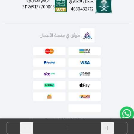
الرقم الضريبي
السجل التجاري
311269177700003
4030432712
موثّق في منصة الأعمال
الحقوق محفوظة | 2026
لارا | فساتين السهرة اونلاين