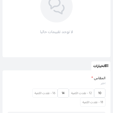
ولتتصفحي باقي الأقسام :
جميع فساتين لارا LARA
لا توجد تقييمات حاليا
فساتين سهرة طويل
فساتين سهرة ناعم
عروض لارا LARA
الخيارات
المقاس
*
اختر
10
12 - نفدت الكمية
14
16 - نفدت الكمية
18 - نفدت الكمية