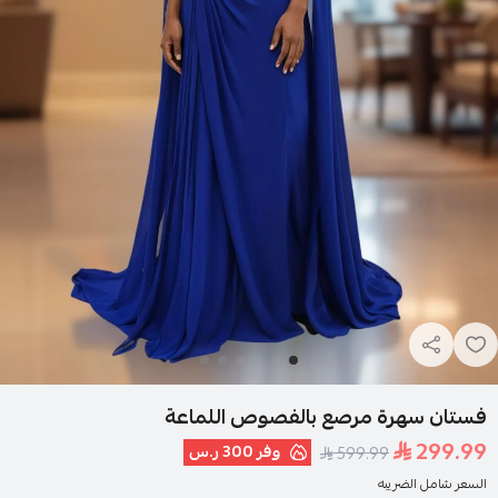
فستان سهرة مرصع بالفصوص اللماعة
299.99
وفر
300 ر.س
599.99
السعر شامل الضريبه