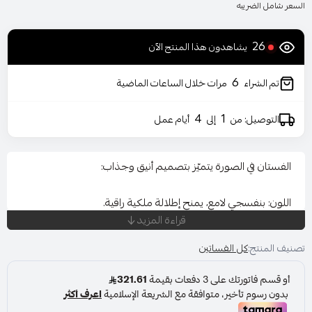
السعر شامل الضريبه
26
يشاهدون هذا المنتج الآن
6
تم الشراء
مرات خلال الساعات الماضية
4
1
التوصيل: من
إلى
أيام عمل
الفستان في الصورة يتميّز بتصميم أنيق وجذاب:
اللون: بنفسجي لامع، يمنح إطلالة ملكية راقية.
قراءة المزيد
القَصّة: فستان طويل ضيّق (Mermaid style) ينسدل بشكل
تصنيف المنتج:
كل الفساتين
مستقيم مع فتحة أمامية عند الساق لسهولة الحركة ولمسة
أنثوية.
الأكتاف: أوف شولدر (Off-Shoulder) مع كمّات قصيرة منتفخة