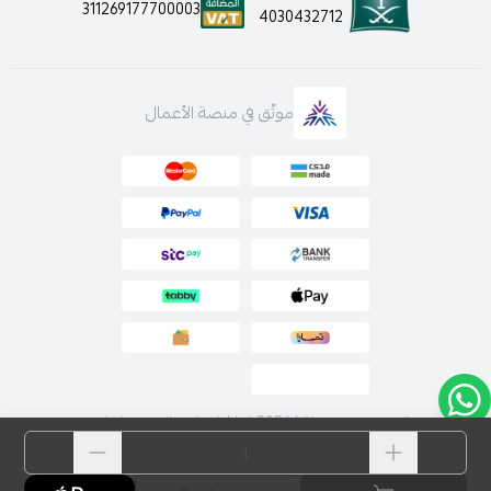
311269177700003
4030432712
موثّق في منصة الأعمال
الحقوق محفوظة | 2026
لارا | فساتين السهرة اونلاين