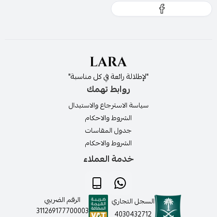
"لإطلالة رائعة في كل مناسبة"
روابط تهمك
سياسة الاسترجاع والاستبدال
الشروط والاحكام
جدول المقاسات
الشروط والاحكام
خدمة العملاء
الرقم الضريبي
السجل التجاري
311269177700003
4030432712