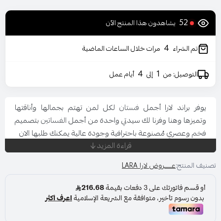
52
يشاهدون هذا المنتج الآن
4
تم الشراء
مرات خلال الساعات الماضية
4
1
التوصيل: من
إلى
أيام عمل
يوفر براند لارا أجمل
فستان
لكل لمن تهتم بجمالها وأناقتها
وتميزها وهنا وفرنا لك سيدتي واحدة من أجمل
الفساتين
بتصميم
فخم
وعصري مُصنوعة باحترافية وجودة عالية يمكنك طلبها الان
قراءة المزيد
المناسبة: حفل - خطوبة - زواج
اللون : بنفسجي
تصنيف المنتج:
عـــــروض لارا LARA
المقاس : متعددة
قصة العنق : 7
نوع القماش : تل
الاكمام : اكمام