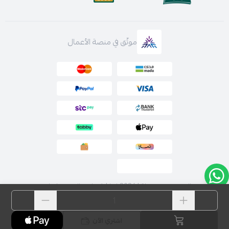
موثّق في منصة الأعمال
الحقوق محفوظة | 2026
لارا | فساتين السهرة اونلاين
اشتري الآن