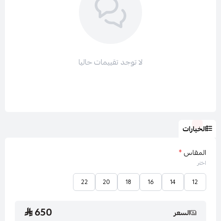
ولتتصفحي باقي الأقسام :
جميع فساتين لارا LARA
لا توجد تقييمات حاليا
فساتين سهرة طويل
فساتين سهرة ناعم
عروض لارا LARA
الخيارات
المقاس
*
اختر
22
20
18
16
14
12
650
السعر