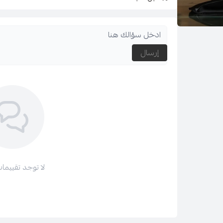
طول الفستان : سم
طول العارضة : 174سم
إرسال
المقاس المعروض : 12
إضافات : لا يوجد
إرشادات الغسيل : يغسل ويكوى بالبخار بدرجة حراره من
لا توجد تقييمات
ولمعرفة مقاس فستانك انتقلي الى دليل المقاسات