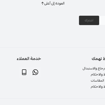
العودة إلى أعلى
فساتين سهرة طويل
اشترك
فساتين سهرة ناعم
ط تهمك
خدمة العملاء
عروض لارا LARA
جاع والاستبدال
 والاحكام
المقاسات
 والاحكام