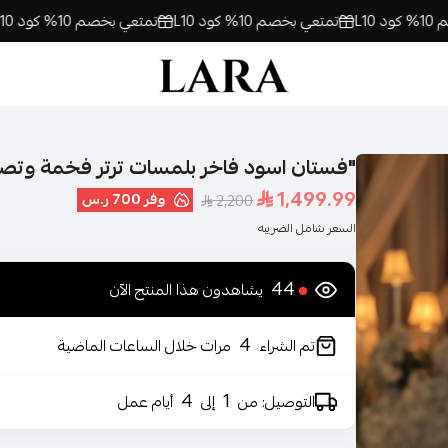
تمتعي بخصم 10% كود L10
تمتعي بخصم 10% كود L10
تمت
لارا | فساتين السهرة اونلاين
"فستان اسود فاخر بلمسات ترتر فخمة وتصم
1,499.99
وفر
700 ر.س
2,200
السعر شامل الضريبه
44
يشاهدون هذا المنتج الآن
4
تم الشراء
مرات خلال الساعات الماضية
4
1
التوصيل: من
إلى
أيام عمل