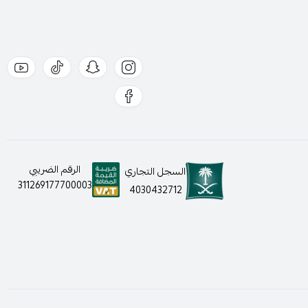
الرقم الضريبي
السجل التجاري
311269177700003
4030432712