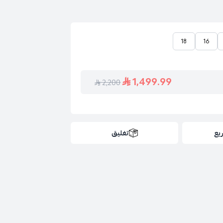
18
16
1,499.99
2,200
عات
يع
تغليق