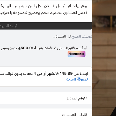
يوفر براند لارا أجمل فستان لكل لمن تهتم بجمالها وأن
أجمل الفساتين بتصميم فخم وعصري مُصنوعة باحترافية و
قراءة المزيد
المناسبة: حفل - خطوبة - زواج
تصنيف المنتج:
كل الفساتين
اللون : اسود
المقاس : متعددة
قصة العنق : قلب ناعم
نوع القماش : ستان
الاكمام : علاق
رقم الموديل
نوع اللبس : فستان
دليل القياسات