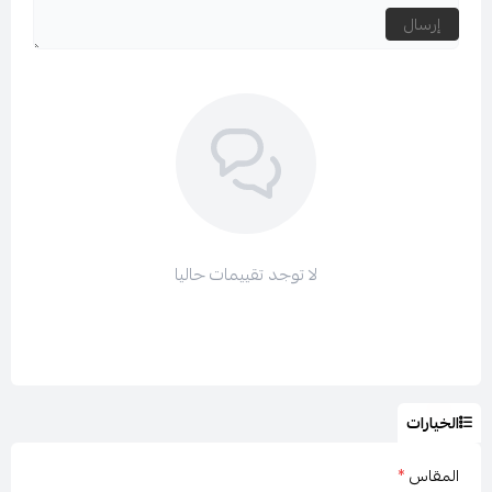
لمعرفة سياسة الاستخدام والخصوصية بالضغط
هنا
إرسال
لمعرفة كيفية التواصل معنا قم بالضغط
هنا
كما انه يتوفر لدينا الدفع عن طريق
تابي
و
تمارا
على اربع دفعات
ولتتصفحي باقي الأقسام :
جميع فساتين لارا LARA
لا توجد تقييمات حاليا
فساتين سهرة طويل
فساتين سهرة ناعم
عروض لارا LARA
الخيارات
المقاس
*