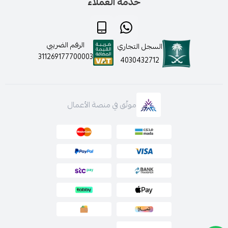
خدمة العملاء
الرقم الضريبي
السجل التجاري
311269177700003
4030432712
موثّق في منصة الأعمال