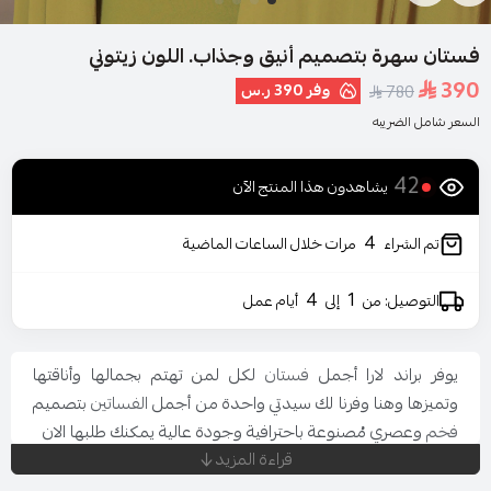
فستان سهرة بتصميم أنيق وجذاب. اللون زيتوني
390
وفر
390 ر.س
780
السعر شامل الضريبه
42
يشاهدون هذا المنتج الآن
4
تم الشراء
مرات خلال الساعات الماضية
4
1
التوصيل: من
إلى
أيام عمل
يوفر براند لارا أجمل
فستان
لكل لمن تهتم بجمالها وأناقتها
وتميزها وهنا وفرنا لك سيدتي واحدة من أجمل
الفساتين
بتصميم
فخم
وعصري مُصنوعة باحترافية وجودة عالية يمكنك طلبها الان
قراءة المزيد
المناسبة: حفل - خطوبة - زواج
اللون : زيتوني