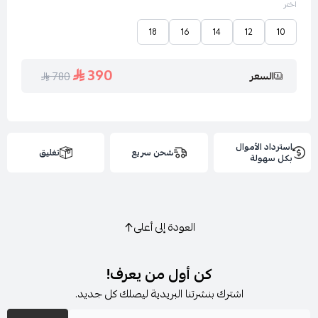
اختر
18
16
14
12
10
390
السعر
780
استرداد الأموال
شحن سريع
تغليق
بكل سهولة
العودة إلى أعلى
كن أول من يعرف!
اشترك بنشرتنا البريدية ليصلك كل جديد.