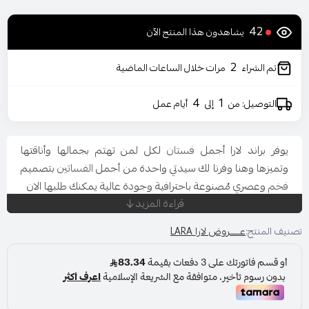
42
يشاهدون هذا المنتج الآن
2
تم الشراء
مرات خلال الساعات الماضية
4
1
التوصيل: من
إلى
أيام عمل
يوفر براند لارا أجمل
فستان
لكل لمن تهتم بجمالها وأناقتها
وتميزها وهنا وفرنا لك سيدتي واحدة من أجمل
الفساتين
بتصميم
فخم
وعصري مُصنوعة باحترافية وجودة عالية يمكنك طلبها الان
قراءة المزيد
المناسبة: حفل - خطوبة - زواج
اللون : كحلي
تصنيف المنتج:
عـــــروض لارا LARA
المقاس : متعددة
قصة العنق : قلب
نوع القماش :
الاكمام : اكمام