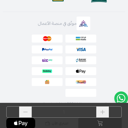
موثّق في منصة الأعمال
الحقوق محفوظة | 2026
لارا | فساتين السهرة اونلاين
اشتري الآن