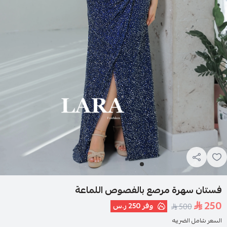
فستان سهرة مرصع بالفصوص اللماعة
250
وفر
250 ر.س
500
السعر شامل الضريبه