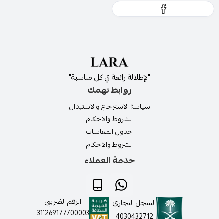
"لإطلالة رائعة في كل مناسبة"
روابط تهمك
سياسة الاسترجاع والاستبدال
الشروط والاحكام
جدول المقاسات
الشروط والاحكام
خدمة العملاء
الرقم الضريبي
السجل التجاري
311269177700003
4030432712