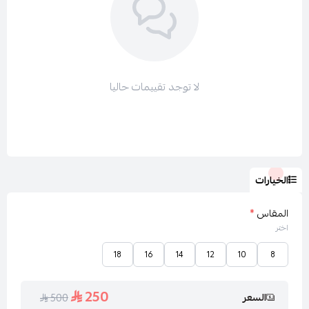
ولتتصفحي باقي الأقسام :
جميع فساتين لارا LARA
لا توجد تقييمات حاليا
فساتين سهرة طويل
فساتين سهرة ناعم
عروض لارا LARA
الخيارات
المقاس
*
اختر
18
16
14
12
10
8
250
السعر
500