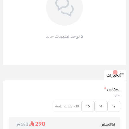
ولتتصفحي باقي الأقسام :
جميع فساتين لارا LARA
لا توجد تقييمات حاليا
فساتين سهرة طويل
فساتين سهرة ناعم
عروض لارا LARA
الخيارات
المقاس
*
اختر
12
14
16
18 - نفدت الكمية
290
السعر
580