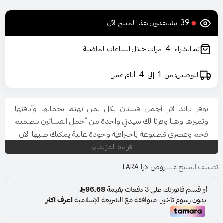
39
يشاهدون هذا المنتج الآن
4
تم الشراء
مرات خلال الساعات الماضية
4
1
التوصيل: من
إلى
أيام عمل
يوفر براند لارا أجمل
فستان
لكل لمن تهتم بجمالها وأناقتها
وتميزها وهنا وفرنا لك سيدتي واحدة من أجمل
الفساتين
بتصميم
فخم
وعصري مُصنوعة باحترافية وجودة عالية يمكنك طلبها الان
قراءة المزيد
المناسبة: حفل - خطوبة - زواج
اللون : بنفسج
تصنيف المنتج:
عـــــروض لارا LARA
المقاس : متعددة
قصة العنق :7
نوع القماش : سلك شيفون حرير
الاكمام : طويله كيب