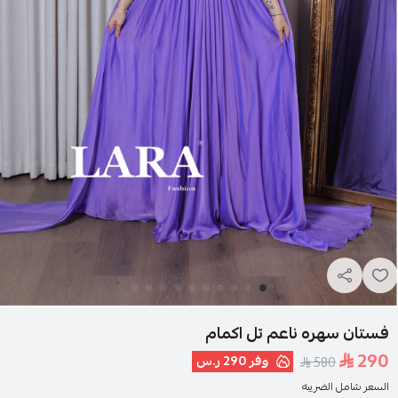
فستان سهره ناعم تل اكمام
290
وفر
290 ر.س
580
السعر شامل الضريبه