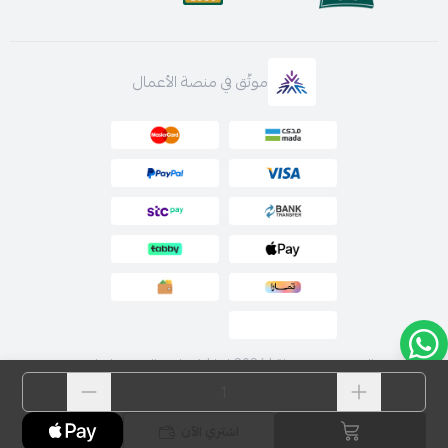
موثّق في منصة الأعمال
الحقوق محفوظة | 2026
لارا | فساتين السهرة اونلاين
اشتري الآن