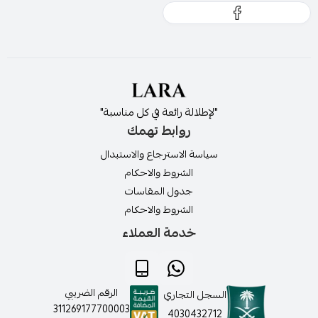
"لإطلالة رائعة في كل مناسبة"
روابط تهمك
سياسة الاسترجاع والاستبدال
الشروط والاحكام
جدول المقاسات
الشروط والاحكام
خدمة العملاء
الرقم الضريبي
السجل التجاري
311269177700003
4030432712