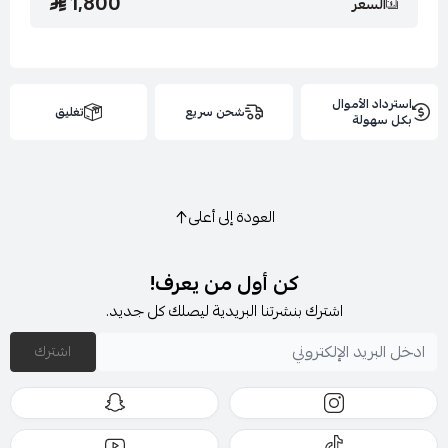
1,800
السعر
إضافات : لا يوجد
استرداد الأموال
شحن سريع
تغليق
بكل سهولة
إرشادات الغسيل : يغسل ويكوى بالبخار بدرجة حراره منخفضة
العودة إلى أعلى
ويجفف بالتعليق
كن أول من يعرف!
اشترك بنشرتنا البريدية ليصلك كل جديد.
اشترك