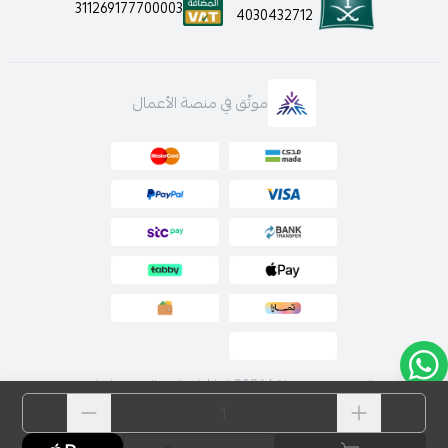
لمعرفة سياسة الاستخدام والخصوصية بالضغط هنا
311269177700003
4030432712
لمعرفة كيفية التواصل معنا قم بالضغط هنا
موثّق في منصة الأعمال
كما انه يتوفر لدينا الدفع عن طريق تابي و تمارا على اربع دفعات
الحقوق محفوظة | 2026
لارا | فساتين السهرة اونلاين
ولتتصفحي باقي الأقسام :