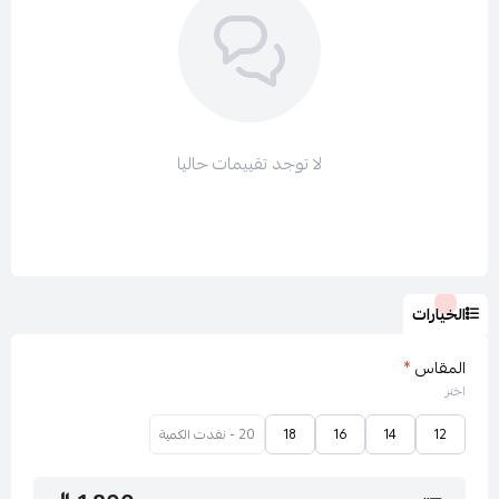
الاكمام : منسدله
نوع اللبس : فستان
لا توجد تقييمات حاليا
طول الفستان : سم
الخيارات
المقاس
*
طول العارضة : 174سم
اختر
12
14
16
18
20 - نفدت الكمية
المقاس المعروض : 12