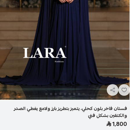
فستان فاخر بلون كحلي، يتميز بتطريز بارز ولامع يغطي الصدر
والكتفين بشكل فني
1,800