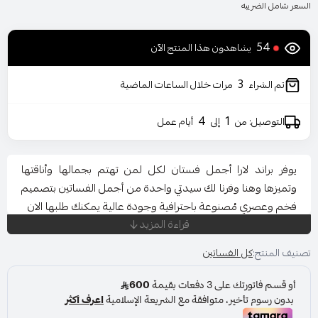
السعر شامل الضريبه
55
يشاهدون هذا المنتج الآن
3
تم الشراء
مرات خلال الساعات الماضية
4
1
التوصيل: من
إلى
أيام عمل
يوفر براند لارا أجمل فستان لكل لمن تهتم بجمالها وأناقتها
وتميزها وهنا وفرنا لك سيدتي واحدة من أجمل الفساتين بتصميم
فخم وعصري مُصنوعة باحترافية وجودة عالية يمكنك طلبها الان
قراءة المزيد
تصنيف المنتج:
كل الفساتين
المناسبة: حفل - خطوبة - زواج