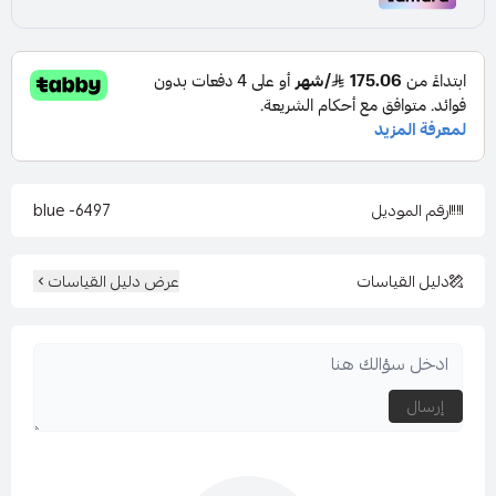
اللون : احمر
المقاس : متعددة
رقم الموديل
6497- blue
دليل القياسات
عرض دليل القياسات
قصة العنق : مرتفعه مع فتحه
نوع القماش : شيفون
إرسال