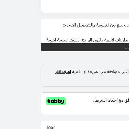
يجمع بين النعومة والتفاصيل الفاخرة:
تطريزات لامعة باللون الوردي تضيف لمسة أنثوية
لماً وانسيابياً، مع تفاصيل مطرزة بالكريستال
اهم في إبراز طول القامة.
قيقة، مزدان بالزهور الصغيرة والخرز الوردي
ين.
ل تمنح الفستان إطلالة ملكية ومناسبة للسهرات أو حفلات
6556