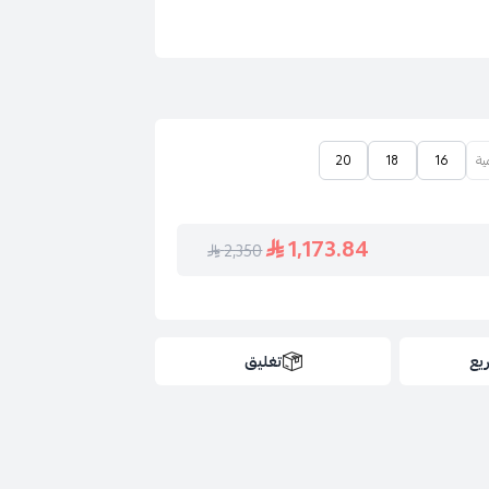
20
18
16
1,173.84
2,350
يع
تغليق