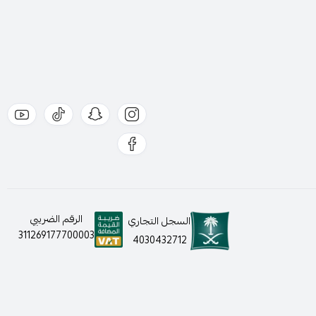
الرقم الضريبي
السجل التجاري
311269177700003
4030432712