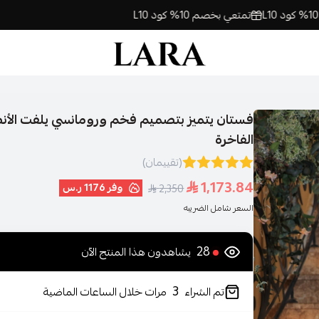
تمتعي بخصم 10% كود L10
لارا | فساتين السهرة اونلاين
فستان يتميز بتصميم فخم ورومانسي يلفت الأنظا
الفاخرة
(تقييمان)
1,173.84
وفر
1176 ر.س
2,350
السعر شامل الضريبه
28
يشاهدون هذا المنتج الآن
3
تم الشراء
مرات خلال الساعات الماضية