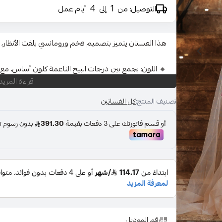
4
1
التوصيل: من
إلى
أيام عمل
هذا الفستان يتميز بتصميم فخم ورومانسي يلفت الأنظار، و
🔸 اللون: يجمع بين درجات البيج الناعمة كلون أساس، مع 
قراءة المزيد
مبهرة.
تصنيف المنتج:
كل الفساتين
🔸 القماش: مصنوع من التول الخفيف، ما يمنحه مظهراً حا
والترتر تمتد من الخصر إلى الأسفل بشكل خطوط عمودية تس
🔸 الجزء العلوي: مصمم بشكل كورسيه مزين بتطريزات د
بشكل فاخر، مع أكمام كاب شفافة تمتد بنعومة على الذراع
🔸 القصة: قصة A-Line واسعة من الأسف
الخطوبة.
رقم الموديل