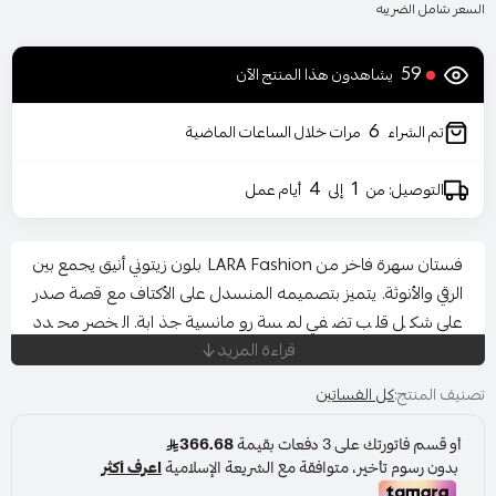
السعر شامل الضريبه
59
يشاهدون هذا المنتج الآن
6
تم الشراء
مرات خلال الساعات الماضية
4
1
التوصيل: من
إلى
أيام عمل
فستان سهرة فاخر من LARA Fashion بلون زيتوني أنيق يجمع بين
الرقي والأنوثة. يتميز بتصميمه المنسدل على الأكتاف مع قصة صدر
على شكل قلب تضفي لمسة رومانسية جذابة. الخصر محدد
قراءة المزيد
بدقة ليبرز القوام، فيما تنساب التنورة الواسعة بأطراف ناعمة
لتعطي حركة انسيابية ساحرة في كل خطوة.
تصنيف المنتج:
كل الفساتين
الفستان مثالي للسهرات الفاخرة، حفلات الزفاف، والخطوبات،
ليمنحك حضورًا مميزًا وإطلالة تخطف الأنظار