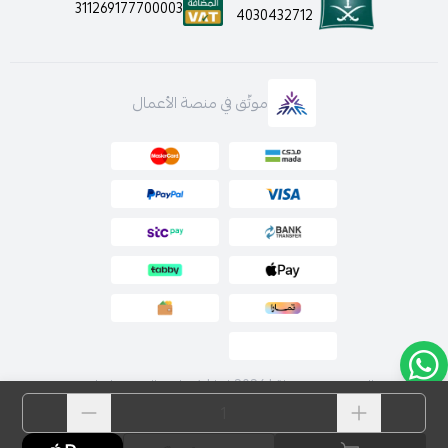
311269177700003
4030432712
موثّق في منصة الأعمال
الحقوق محفوظة | 2026
لارا | فساتين السهرة اونلاين