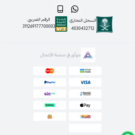
الرقم الضريبي
السجل التجاري
311269177700003
4030432712
موثّق في منصة الأعمال